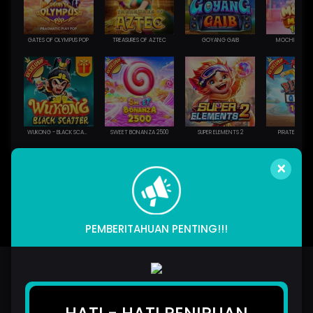
GATES OF OLYMPUS POP
TREASURES OF AZTEC
GOYANG GAIB
MOCHI MANIA
WUKONG - BLACK SCATTER
SWEET BONANZA 2500
SUPER ELEMENTS 2
PIRATE QUEST
×
PEMBERITAHUAN PENTING!!!
SEDAYUBET: Daftar Situs Slot
Gacor Hari Ini Gampang Menang
Terbaik