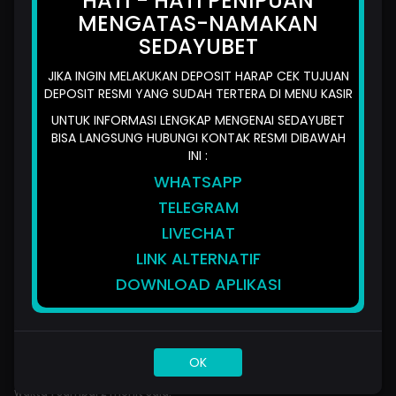
HATI - HATI PENIPUAN
MENGATAS-NAMAKAN
SEDAYUBET: Daftar
SEDAYUBET
Situs Slot Gacor Hari Ini
JIKA INGIN MELAKUKAN DEPOSIT HARAP CEK TUJUAN
DEPOSIT RESMI YANG SUDAH TERTERA DI MENU KASIR
Gampang Menang
UNTUK INFORMASI LENGKAP MENGENAI SEDAYUBET
Terbaik
BISA LANGSUNG HUBUNGI KONTAK RESMI DIBAWAH
INI :
WHATSAPP
SEDAYUBET merupakan daftar sekaligus agen link
situs slot gacor
hari ini gampang menang terbaik slot88 dan slot777 resmi server
TELEGRAM
game viral 2025. Jackpot besar menanti anda untuk bermain
LIVECHAT
bersama kami di situs Sedayubet yang pastinya terpercaya di
hari-hari anda yang kesepian ini kami selalu hadir dengan
LINK ALTERNATIF
teknologi muktahir dalam bermain slot jitu anti rungkad dan
DOWNLOAD APLIKASI
maxwin setiap harinya bermodalkan minimal deposit 10k saja
SEDAYUBET
menjadi tempat pas sekarang ini untuk bermain
puluhan game live rtp slot gacor terbaru fitur terupdate tiap hari
bisa kalian ccoba cuma di sini. Disamping itu, tiap pemain dapat
rasakan kenyamananan saat login APK di agen slot gacor terbaru
OK
2025 sampai keamanan deposit dan withdraw cuma memakan
waktu 1 sampai 2 menit saja.