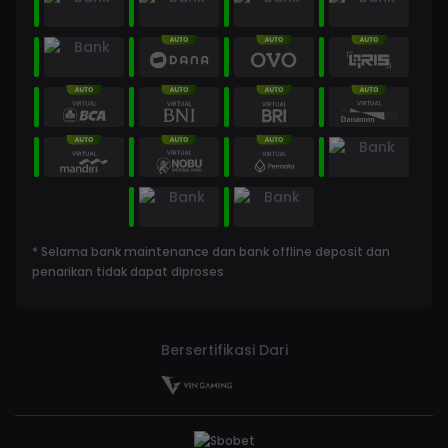
* Selama bank maintenance dan bank offline deposit dan
penarikan tidak dapat diproses
Bersertifikasi Dari