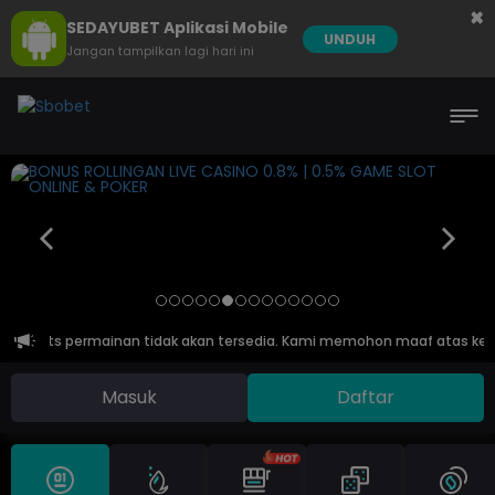
×
SEDAYUBET Aplikasi Mobile
UNDUH
Jangan tampilkan lagi hari ini
irtual Sports permainan tidak akan tersedia. Kami memohon maaf atas k
Masuk
Daftar