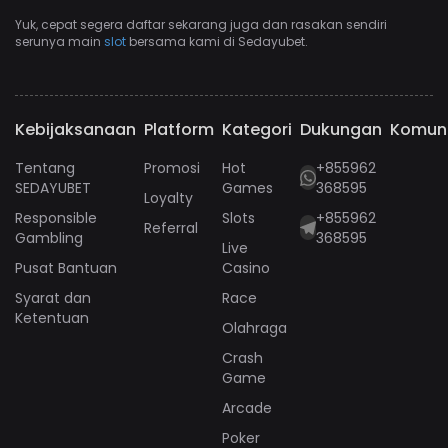
Yuk, cepat segera daftar sekarang juga dan rasakan sendiri
serunya main
slot
bersama kami di Sedayubet.
Kebijaksanaan
Platform
Kategori
Dukungan
Komun
Tentang
Promosi
Hot
+855962
SEDAYUBET
Games
368595
Loyalty
Responsible
Slots
+855962
Referral
Gambling
368595
Live
Pusat Bantuan
Casino
Syarat dan
Race
Ketentuan
Olahraga
Crash
Game
Arcade
Poker