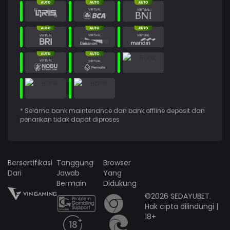
* Selama bank maintenance dan bank offline deposit dan
penarikan tidak dapat diproses
Bersertifikasi
Tanggung
Browser
Dari
Jawab
Yang
Bermain
Didukung
©2026 SEDAYUBET.
Hak cipta dilindungi |
18+