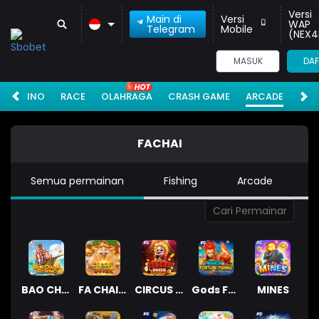
Versi
Main di
Versi
WAP
Telegram
Mobile
(NEX4
MASUK
DAF
VE CASINO
RACE
OLAHRAGA
CRASH GAME
ARCADE
POK
FACHAI
Semua permainan
Fishing
Arcade
BAO CHUAN FISHING
FA CHAI DOZER
CIRCUS DOZER
Gods Fortune Fishing
MINES