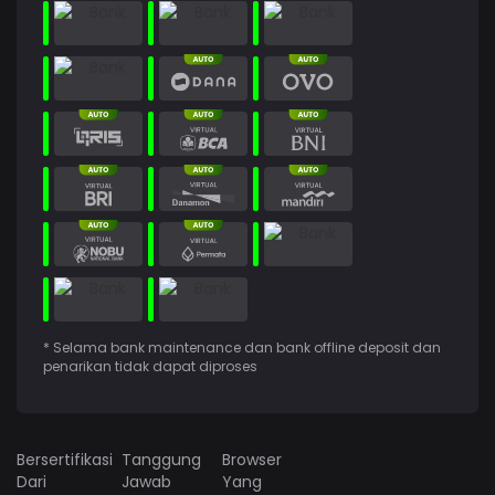
* Selama bank maintenance dan bank offline deposit dan
penarikan tidak dapat diproses
Bersertifikasi
Tanggung
Browser
Dari
Jawab
Yang