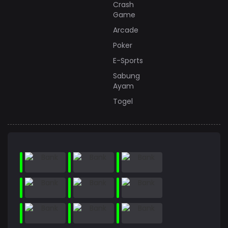
Crash
Game
Arcade
Poker
E-Sports
Sabung
Ayam
Togel